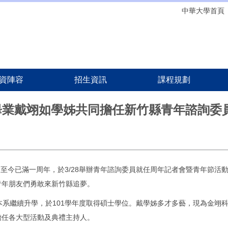
中華大學首頁
資陣容
招生資訊
課程規劃
畢業戴翊如學姊共同擔任新竹縣青年諮詢委
至今已滿一周年，於3/28舉辦青年諮詢委員就任周年記者會暨青年節活
青年朋友們勇敢來新竹縣追夢。
系繼續升學，於101學年度取得碩士學位。戴學姊多才多藝，現為金翊
擔任各大型活動及典禮主持人。