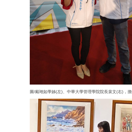
圖/戴翊如學姊(左)、中華大學管理學院院長裴文(右)，