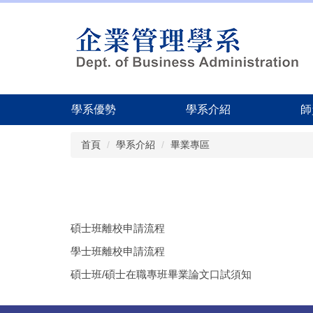
學系優勢
學系介紹
師
跳
首頁
學系介紹
畢業專區
到
主
要
內
容
區
碩士班離校申請流程
學士班離校申請流程
碩士班/碩士在職專班畢業論文口試須知